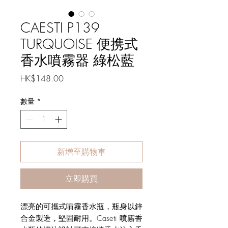
CAESTI P139
TURQUOISE 便携式
香水噴霧器 綠松藍
價
HK$148.00
格
數量
*
新增至購物車
立即購買
漂亮的可攜式噴霧香水瓶，瓶身以鋅
合金製造，堅固耐用。Caseti 噴霧香