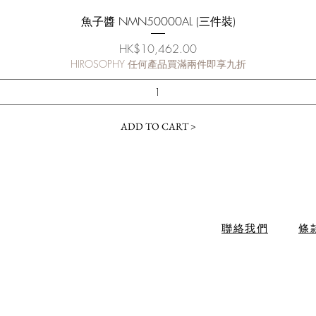
快速瀏覽
魚子醬 NMN50000AL (三件裝)
價格
HK$10,462.00
HIROSOPHY 任何產品買滿兩件即享九折
ADD TO CART >
聯絡我們
條