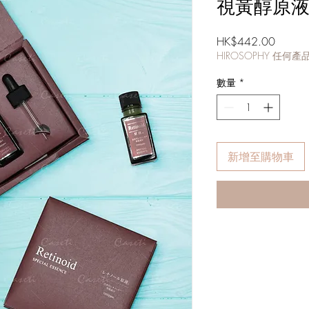
視黃醇原
價
HK$442.00
HIROSOPHY 任
格
數量
*
新增至購物車