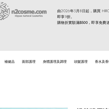
由2026年5月8日起，購買 HI
即享9折。
購物折實額滿
，即享免費
$500
補健品
面部護理
身體護理及調理
頭髮護理
香水及香