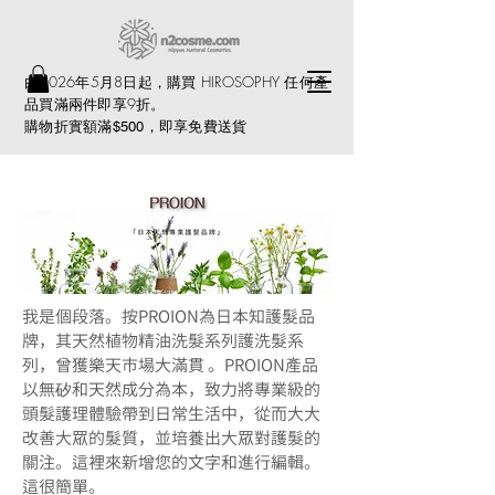
由2026年5月8日起，購買 HIROSOPHY 任何產
品買滿兩件即享9折。
購物折實額滿
，即享免費送貨
$500
我是個段落。按PROION為日本知護髮品
牌，其天然植物精油洗髮系列護洗髮系
列，曾獲樂天市場大滿貫 。PROION產品
以無矽和天然成分為本，致力將專業級的
頭髮護理體驗帶到日常生活中，從而大大
改善大眾的髮質，並培養出大眾對護髮的
關注。這裡來新增您的文字和進行編輯。
這很簡單。