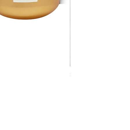
魚子醬 NMN50000AL
價格
HK$3,950.00
HIROSOPHY 任何產品買滿兩件