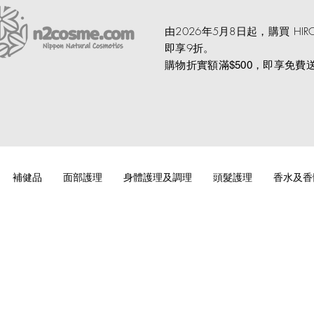
由2026年5月8日起，購買 HI
即享9折。
購物折實額滿
，即享免費
$500
補健品
面部護理
身體護理及調理
頭髮護理
香水及香