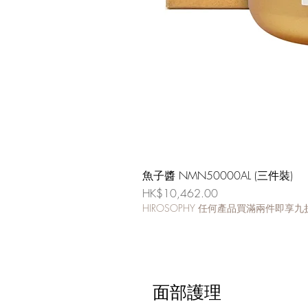
魚子醬 NMN50000AL (三件裝)
價格
HK$10,462.00
HIROSOPHY 任何產品買滿兩件即享九
面部護理