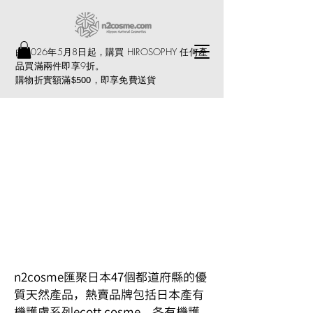
由2026年5月8日起，購買 HIROSOPHY 任何產
品買滿兩件即享9折。
購物折實額滿
，即享免費送貨
$500
n2cosme匯聚日本47個都道府縣的優
質天然產品，熱賣品牌包括日本產有
機護膚系列ecott cosme。各有機護